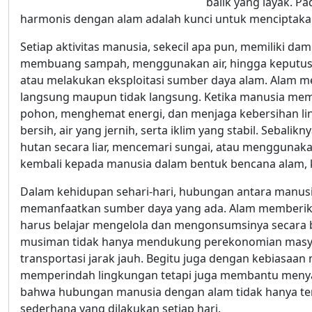
balik yang layak. 
harmonis dengan alam adalah kunci untuk menciptaka
Setiap aktivitas manusia, sekecil apa pun, memiliki da
membuang sampah, menggunakan air, hingga keputus
atau melakukan eksploitasi sumber daya alam. Alam me
langsung maupun tidak langsung. Ketika manusia mem
pohon, menghemat energi, dan menjaga kebersihan li
bersih, air yang jernih, serta iklim yang stabil. Seba
hutan secara liar, mencemari sungai, atau mengguna
kembali kepada manusia dalam bentuk bencana alam, kr
Dalam kehidupan sehari-hari, hubungan antara manusi
memanfaatkan sumber daya yang ada. Alam memberik
harus belajar mengelola dan mengonsumsinya secara b
musiman tidak hanya mendukung perekonomian masyara
transportasi jarak jauh. Begitu juga dengan kebiasaa
memperindah lingkungan tetapi juga membantu menyari
bahwa hubungan manusia dengan alam tidak hanya terjad
sederhana yang dilakukan setiap hari.