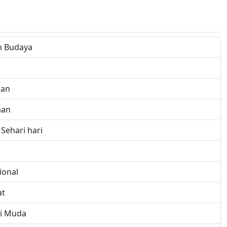
n Budaya
ian
aan
Sehari hari
i
ional
at
si Muda