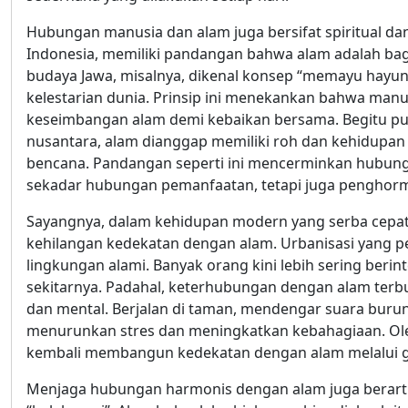
Hubungan manusia dan alam juga bersifat spiritual da
Indonesia, memiliki pandangan bahwa alam adalah bag
budaya Jawa, misalnya, dikenal konsep “memayu hayu
kelestarian dunia. Prinsip ini menekankan bahwa man
keseimbangan alam demi kebaikan bersama. Begitu pul
nusantara, alam dianggap memiliki roh dan kehidupan
bencana. Pandangan seperti ini mencerminkan hubun
sekadar hubungan pemanfaatan, tetapi juga penghor
Sayangnya, dalam kehidupan modern yang serba cepat 
kehilangan kedekatan dengan alam. Urbanisasi yang 
lingkungan alami. Banyak orang kini lebih sering beri
sekitarnya. Padahal, keterhubungan dengan alam terbuk
dan mental. Berjalan di taman, mendengar suara buru
menurunkan stres dan meningkatkan kebahagiaan. Ole
kembali membangun kedekatan dengan alam melalui ga
Menjaga hubungan harmonis dengan alam juga berarti m