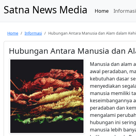
Satna News Media
Home
Informasi
Home
Informasi
Hubungan Antara Manusia dan Alam dalam Kehid
Hubungan Antara Manusia dan Al
Manusia dan alam ad
awal peradaban, m
kebutuhan dasar sep
menyediakan segala
manusia memiliki t
keseimbangannya ag
peradaban dan kema
mengalami perubaha
hubungan ini sering
manusia lebih bany