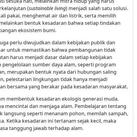
asi sesuka hati, melainkan mitra hidup yang harus
rkelanjutan (
sustainable living
) menjadi salah satu solusi.
i pakai, menghemat air dan listrik, serta memilih
 melainkan bentuk kesadaran bahwa setiap tindakan
mbangan ekosistem bumi.
juga perlu diwujudkan dalam kebijakan publik dan
besar untuk memastikan bahwa pembangunan tidak
an harus menjadi dasar dalam setiap kebijakan
am pengelolaan sumber daya alam, seperti program
an, merupakan bentuk nyata dari hubungan saling
, pelestarian lingkungan tidak hanya menjadi
kan bersama yang berakar pada kesadaran masyarakat.
 dalam membentuk kesadaran ekologis generasi muda.
nya mencintai dan menjaga alam. Pembelajaran tentang
aktik langsung seperti menanam pohon, memilah sampah,
. Ketika kesadaran ini tertanam sejak kecil, maka
rasa tanggung jawab terhadap alam.