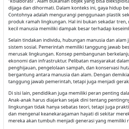
“kolaborasi”. Alam bukanlah objek yang bisa dieksploit
dijaga dan dihormati. Dalam konteks ini, gaya hidup be
Contohnya adalah mengurangi penggunaan plastik sekal
produk ramah lingkungan. Hal ini bukan sekadar tren,
kecil manusia memiliki dampak besar terhadap kesei
Selain tindakan individu, hubungan manusia dan alam 
sistem sosial. Pemerintah memiliki tanggung jawab 
merusak lingkungan. Konsep pembangunan berkelanjut
ekonomi dan infrastruktur. Pelibatan masyarakat dal
penghijauan, pengelolaan sampah, dan konservasi hut
bergantung antara manusia dan alam. Dengan demikian
tanggung jawab pemerintah, tetapi juga menjadi gera
Di sisi lain, pendidikan juga memiliki peran penting
Anak-anak harus diajarkan sejak dini tentang penting
lingkungan tidak hanya sebatas teori, tetapi juga pr
dan mengenal keanekaragaman hayati di sekitar mereka
mereka akan tumbuh menjadi generasi yang memiliki 